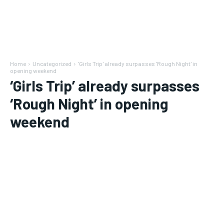
Home
Uncategorized
'Girls Trip' already surpasses 'Rough Night' in
opening weekend
‘Girls Trip’ already surpasses
‘Rough Night’ in opening
weekend