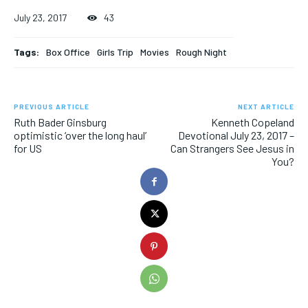
July 23, 2017
43
Tags:
Box Office
Girls Trip
Movies
Rough Night
PREVIOUS ARTICLE
NEXT ARTICLE
Ruth Bader Ginsburg
Kenneth Copeland
optimistic ‘over the long haul’
Devotional July 23, 2017 –
for US
Can Strangers See Jesus in
You?