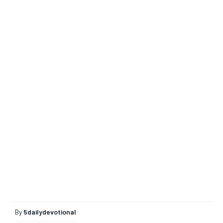
By
5dailydevotional